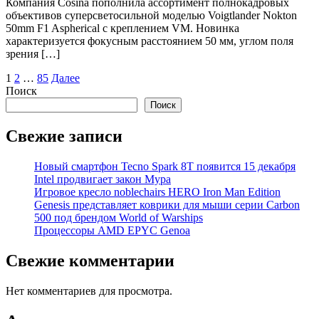
Компания Cosina пополнила ассортимент полнокадровых
объективов суперсветосильной моделью Voigtlander Nokton
50mm F1 Aspherical с креплением VM. Новинка
характеризуется фокусным расстоянием 50 мм, углом поля
зрения […]
Пагинация
1
2
…
85
Далее
Поиск
записей
Поиск
Свежие записи
Новый смартфон Tecno Spark 8T появится 15 декабря
Intel продвигает закон Мура
Игровое кресло noblechairs HERO Iron Man Edition
Genesis представляет коврики для мыши серии Carbon
500 под брендом World of Warships
Процессоры AMD EPYC Genoa
Свежие комментарии
Нет комментариев для просмотра.