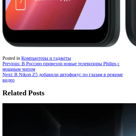
Posted in
Компьютеры и гаджеты
Навигация
Previous:
В Россию привезли новые телевизоры Philips с
мощным чипом
по
Next:
В Nikon Z5 добавили автофокус по глазам в режиме
записям
видео
Related Posts