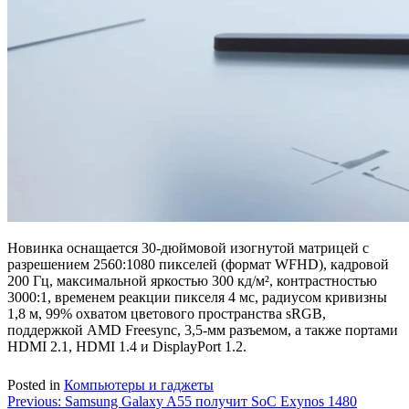
Новинка оснащается 30-дюймовой изогнутой матрицей с
разрешением 2560:1080 пикселей (формат WFHD), кадровой
200 Гц, максимальной яркостью 300 кд/м², контрастностью
3000:1, временем реакции пикселя 4 мс, радиусом кривизны
1,8 м, 99% охватом цветового пространства sRGB,
поддержкой AMD Freesync, 3,5-мм разъемом, а также портами
HDMI 2.1, HDMI 1.4 и DisplayPort 1.2.
Posted in
Компьютеры и гаджеты
Навигация
Previous:
Samsung Galaxy A55 получит SoC Exynos 1480