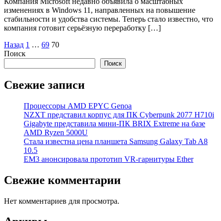
Компания Microsoft недавно объявила о масштабных
изменениях в Windows 11, направленных на повышение
стабильности и удобства системы. Теперь стало известно, что
компания готовит серьёзную переработку […]
Пагинация
Назад
1
…
69
70
Поиск
записей
Поиск
Свежие записи
Процессоры AMD EPYC Genoa
NZXT представил корпус для ПК Cyberpunk 2077 H710i
Gigabyte представила мини-ПК BRIX Extreme на базе
AMD Ryzen 5000U
Стала известна цена планшета Samsung Galaxy Tab A8
10.5
EM3 анонсировала прототип VR-гарнитуры Ether
Свежие комментарии
Нет комментариев для просмотра.