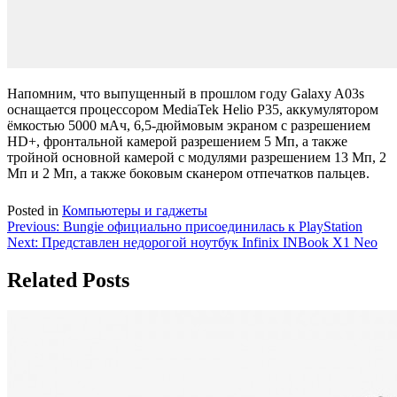
Напомним, что выпущенный в прошлом году Galaxy A03s
оснащается процессором MediaTek Helio P35, аккумулятором
ёмкостью 5000 мАч, 6,5-дюймовым экраном с разрешением
HD+, фронтальной камерой разрешением 5 Мп, а также
тройной основной камерой с модулями разрешением 13 Мп, 2
Мп и 2 Мп, а также боковым сканером отпечатков пальцев.
Posted in
Компьютеры и гаджеты
Навигация
Previous:
Bungie официально присоединилась к PlayStation
Next:
Представлен недорогой ноутбук Infinix INBook X1 Neo
по
записям
Related Posts