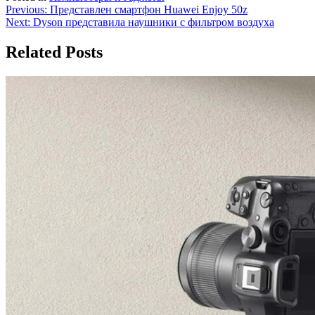
Навигация
Previous:
Представлен смартфон Huawei Enjoy 50z
Next:
Dyson представила наушники с фильтром воздуха
по
записям
Related Posts