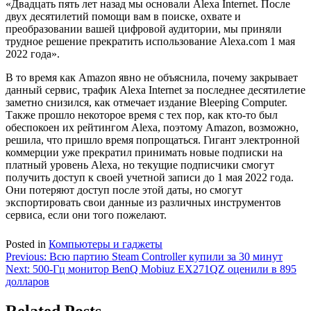
«Двадцать пять лет назад мы основали Alexa Internet. После
двух десятилетий помощи вам в поиске, охвате и
преобразовании вашей цифровой аудитории, мы приняли
трудное решение прекратить использование Alexa.com 1 мая
2022 года».
В то время как Amazon явно не объяснила, почему закрывает
данный сервис, трафик Alexa Internet за последнее десятилетие
заметно снизился, как отмечает издание Bleeping Computer.
Также прошло некоторое время с тех пор, как кто-то был
обеспокоен их рейтингом Alexa, поэтому Amazon, возможно,
решила, что пришло время попрощаться. Гигант электронной
коммерции уже прекратил принимать новые подписки на
платный уровень Alexa, но текущие подписчики смогут
получить доступ к своей учетной записи до 1 мая 2022 года.
Они потеряют доступ после этой даты, но смогут
экспортировать свои данные из различных инструментов
сервиса, если они того пожелают.
Posted in
Компьютеры и гаджеты
Навигация
Previous:
Всю партию Steam Controller купили за 30 минут
Next:
500-Гц монитор BenQ Mobiuz EX271QZ оценили в 895
по
долларов
записям
Related Posts