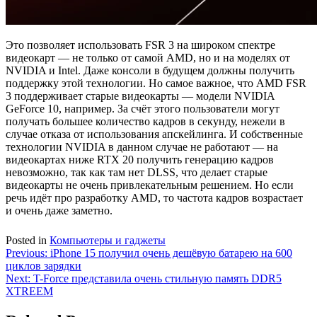
Это позволяет использовать FSR 3 на широком спектре
видеокарт — не только от самой AMD, но и на моделях от
NVIDIA и Intel. Даже консоли в будущем должны получить
поддержку этой технологии. Но самое важное, что AMD FSR
3 поддерживает старые видеокарты — модели NVIDIA
GeForce 10, например. За счёт этого пользователи могут
получать большее количество кадров в секунду, нежели в
случае отказа от использования апскейлинга. И собственные
технологии NVIDIA в данном случае не работают — на
видеокартах ниже RTX 20 получить генерацию кадров
невозможно, так как там нет DLSS, что делает старые
видеокарты не очень привлекательным решением. Но если
речь идёт про разработку AMD, то частота кадров возрастает
и очень даже заметно.
Posted in
Компьютеры и гаджеты
Навигация
Previous:
iPhone 15 получил очень дешёвую батарею на 600
циклов зарядки
по
Next:
T-Force представила очень стильную память DDR5
записям
XTREEM