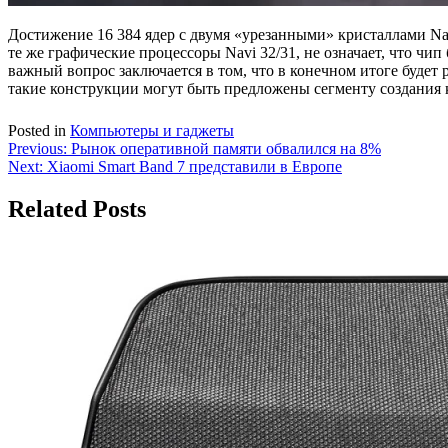
Достижение 16 384 ядер с двумя «урезанными» кристаллами Nav
те же графические процессоры Navi 32/31, не означает, что ч
важный вопрос заключается в том, что в конечном итоге будет
такие конструкции могут быть предложены сегменту создания к
Posted in
Компьютеры и гаджеты
Навигация
Previous:
Рынок оперативной памяти обвалился на 8%
Next:
Xiaomi Smart Band 7 представили в Европе
по
записям
Related Posts