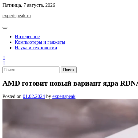
Skip
Пятница, 7 августа, 2026
to
expertspeak.ru
content
Интересное
Компьютеры и гаджеты
Наука и технологии
Найти:
AMD готовит новый вариант ядра RDN
Posted on
01.02.2024
by
expertspeak