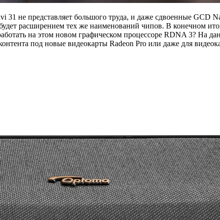
i 31 не представляет большого труда, и даже сдвоенные GCD Nav
ип будет расширением тех же наименований чипов. В конечном ит
 работать на этом новом графическом процессоре RDNA 3? На дан
онтента под новые видеокарты Radeon Pro или даже для видеока