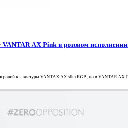
r VANTAR AX Pink в розовом исполнении
 игровой клавиатуры VANTAX AX slim RGB, но в VANTAR AX Pi