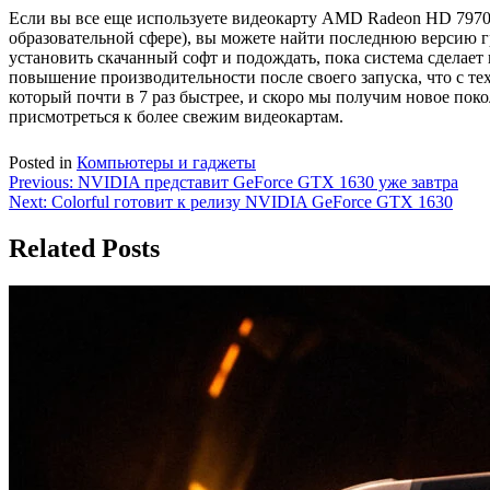
Если вы все еще используете видеокарту AMD Radeon HD 7970 (
образовательной сфере), вы можете найти последнюю версию г
установить скачанный софт и подождать, пока система сделает
повышение производительности после своего запуска, что с те
который почти в 7 раз быстрее, и скоро мы получим новое пок
присмотреться к более свежим видеокартам.
Posted in
Компьютеры и гаджеты
Навигация
Previous:
NVIDIA представит GeForce GTX 1630 уже завтра
Next:
Colorful готовит к релизу NVIDIA GeForce GTX 1630
по
записям
Related Posts