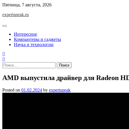
Skip
Пятница, 7 августа, 2026
to
expertspeak.ru
content
Интересное
Компьютеры и гаджеты
Наука и технологии
Найти:
AMD выпустила драйвер для Radeon HD 
Posted on
01.02.2024
by
expertspeak