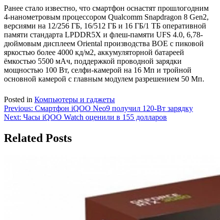
Ранее стало известно, что смартфон оснастят прошлогодним
4-нанометровым процессором Qualcomm Snapdragon 8 Gen2,
версиями на 12/256 ГБ, 16/512 ГБ и 16 ГБ/1 ТБ оперативной
памяти стандарта LPDDR5X и флеш-памяти UFS 4.0, 6,78-
дюймовым дисплеем Oriental производства BOE с пиковой
яркостью более 4000 кд/м2, аккумуляторной батареей
ёмкостью 5500 мАч, поддержкой проводной зарядки
мощностью 100 Вт, селфи-камерой на 16 Мп и тройной
основной камерой с главным модулем разрешением 50 Мп.
Posted in
Компьютеры и гаджеты
Навигация
Previous:
Смартфон iQOO Neo9 получил 120-Вт зарядку
Next:
Часы iQOO Watch оценили в 155 долларов
по
записям
Related Posts