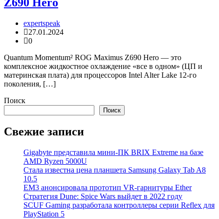
Z690 Hero
expertspeak
27.01.2024
0
Quantum Momentum² ROG Maximus Z690 Hero — это
комплексное жидкостное охлаждение «все в одном» (ЦП и
материнская плата) для процессоров Intel Alter Lake 12-го
поколения, […]
Поиск
Поиск
Свежие записи
Gigabyte представила мини-ПК BRIX Extreme на базе
AMD Ryzen 5000U
Стала известна цена планшета Samsung Galaxy Tab A8
10.5
EM3 анонсировала прототип VR-гарнитуры Ether
Стратегия Dune: Spice Wars выйдет в 2022 году
SCUF Gaming разработала контроллеры серии Reflex для
PlayStation 5