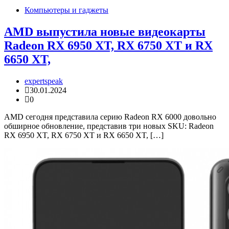
Компьютеры и гаджеты
AMD выпустила новые видеокарты
Radeon RX 6950 XT, RX 6750 XT и RX
6650 XT,
expertspeak
30.01.2024
0
AMD сегодня представила серию Radeon RX 6000 довольно
обширное обновление, представив три новых SKU: Radeon
RX 6950 XT, RX 6750 XT и RX 6650 XT, […]