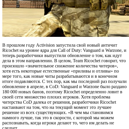
В прошлом году Activision запустила свой новый античит
Ricochet на уровне ядра для Call of Duty: Vanguard и Warzone, и
теперь разработчики выпустили обновление о том, как идут
дела в этом направлении. В целом, Team Ricochet говорит, что
произошло «значительное снижение количества читеров»,
хотя есть некоторые естественные «приливы и отливы» по
мере того, как новые читы разрабатываются и в конечном
итоге подавляются. С тех пор, как мы последний раз получали
обновление в апреле, в CoD: Vanguard и Warzone было раздано
180 000 новых банов, поэтому Ricochet определенно ловит в
своей сети множество плохих игроков. Хотя проблема
читерства CoD далека от решения, разработчики Ricochet
настаивают на том, что на текущий момент это лучшее
решение из всех существующих. «В чем мы становимся
намного лучше, так это в скорости, с которой мы можем
распознавать, когда игроки делают то, чего им делать не
следует.