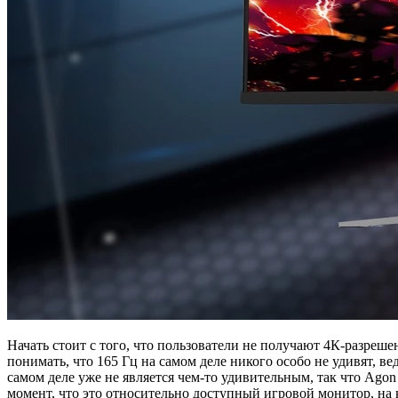
Начать стоит с того, что пользователи не получают 4К-разреше
понимать, что 165 Гц на самом деле никого особо не удивят, в
самом деле уже не является чем-то удивительным, так что Ag
момент, что это относительно доступный игровой монитор, на