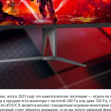
ние, хотя в 2023 году это кажется вполне логичным — играть на
едь в продаже есть мониторы с частотой 240 Гц или даже 520 Гц,
on AG455UCX является вполне стандартным игровым монитором в 
 который стоит обратить внимание, если вы хотите широкий фор