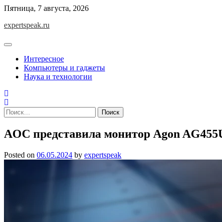
Skip
Пятница, 7 августа, 2026
to
expertspeak.ru
content
Интересное
Компьютеры и гаджеты
Наука и технологии
Найти:
AOC представила монитор Agon AG45
Posted on
06.05.2024
by
expertspeak