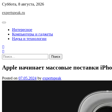
Skip
Суббота, 8 августа, 2026
to
expertspeak.ru
content
Интересное
Компьютеры и гаджеты
Наука и технологии
Найти:
Apple начинает массовые поставки iPho
Posted on
07.05.2024
by
expertspeak