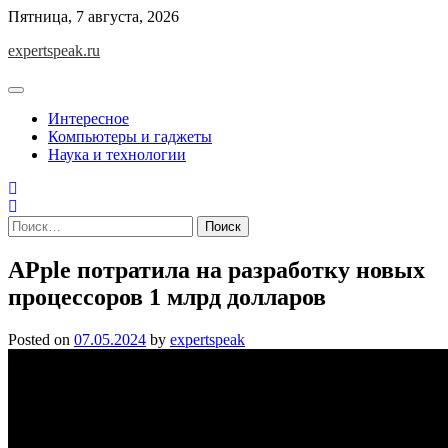
Skip
Пятница, 7 августа, 2026
to
expertspeak.ru
content
Интересное
Компьютеры и гаджеты
Наука и технологии
Найти:
APple потратила на разработку новых
процессоров 1 млрд долларов
Posted on
07.05.2024
by
expertspeak