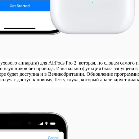
хового аппарата) для AirPods Pro 2, которая, по словам самого
осто наушников без провода. Изначально функция была запущена
коре будет доступна и в Великобритании. Обновление программно
получат доступ к новому Тесту слуха, который анализирует диа