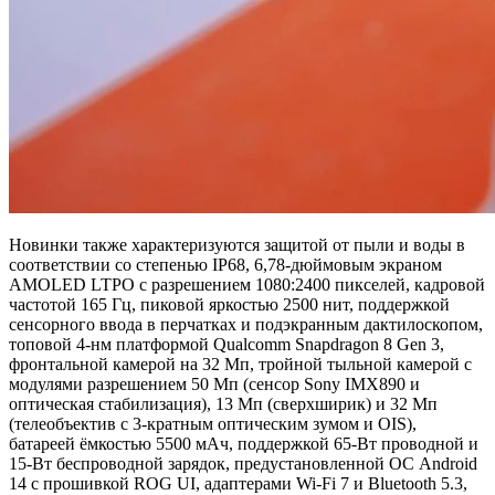
Новинки также характеризуются защитой от пыли и воды в
соответствии со степенью IP68, 6,78-дюймовым экраном
AMOLED LTPO с разрешением 1080:2400 пикселей, кадровой
частотой 165 Гц, пиковой яркостью 2500 нит, поддержкой
сенсорного ввода в перчатках и подэкранным дактилоскопом,
топовой 4-нм платформой Qualcomm Snapdragon 8 Gen 3,
фронтальной камерой на 32 Мп, тройной тыльной камерой с
модулями разрешением 50 Мп (сенсор Sony IMX890 и
оптическая стабилизация), 13 Мп (сверхширик) и 32 Мп
(телеобъектив с 3-кратным оптическим зумом и OIS),
батареей ёмкостью 5500 мАч, поддержкой 65-Вт проводной и
15-Вт беспроводной зарядок, предустановленной ОС Android
14 с прошивкой ROG UI, адаптерами Wi-Fi 7 и Bluetooth 5.3,