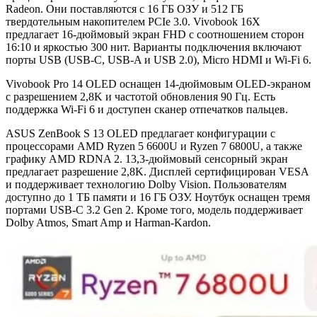
Radeon. Они поставляются с 16 ГБ ОЗУ и 512 ГБ
твердотельным накопителем PCIe 3.0. Vivobook 16X
предлагает 16-дюймовый экран FHD с соотношением сторон
16:10 и яркостью 300 нит. Варианты подключения включают
порты USB (USB-C, USB-A и USB 2.0), Micro HDMI и Wi-Fi 6.
Vivobook Pro 14 OLED оснащен 14-дюймовым OLED-экраном
с разрешением 2,8K и частотой обновления 90 Гц. Есть
поддержка Wi-Fi 6 и доступен сканер отпечатков пальцев.
ASUS ZenBook S 13 OLED предлагает конфигурации с
процессорами AMD Ryzen 5 6600U и Ryzen 7 6800U, а также
графику AMD RDNA 2. 13,3-дюймовый сенсорный экран
предлагает разрешение 2,8K. Дисплей сертифицирован VESA
и поддерживает технологию Dolby Vision. Пользователям
доступно до 1 ТБ памяти и 16 ГБ ОЗУ. Ноутбук оснащен тремя
портами USB-C 3.2 Gen 2. Кроме того, модель поддерживает
Dolby Atmos, Smart Amp и Harman-Kardon.