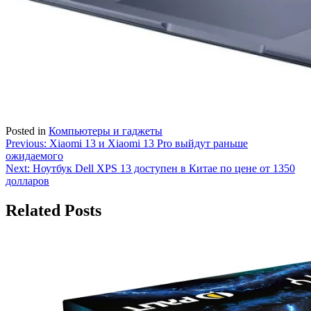
Posted in
Компьютеры и гаджеты
Навигация
Previous:
Xiaomi 13 и Xiaomi 13 Pro выйдут раньше
ожидаемого
по
Next:
Ноутбук Dell XPS 13 доступен в Китае по цене от 1350
записям
долларов
Related Posts