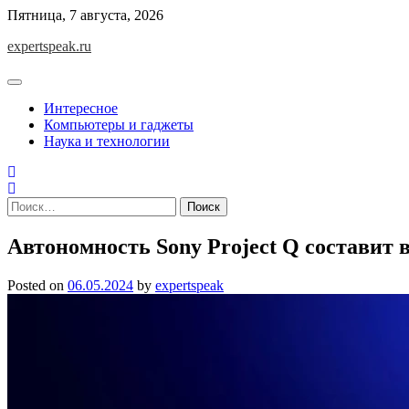
Skip
Пятница, 7 августа, 2026
to
expertspeak.ru
content
Интересное
Компьютеры и гаджеты
Наука и технологии
Найти:
Автономность Sony Project Q составит в
Posted on
06.05.2024
by
expertspeak