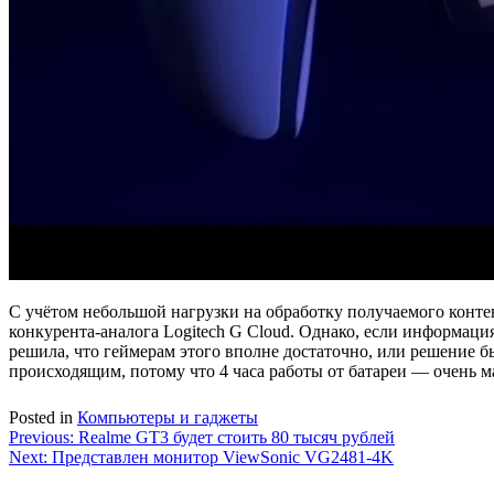
С учётом небольшой нагрузки на обработку получаемого конте
конкурента-аналога Logitech G Cloud. Однако, если информаци
решила, что геймерам этого вполне достаточно, или решение 
происходящим, потому что 4 часа работы от батареи — очень м
Posted in
Компьютеры и гаджеты
Навигация
Previous:
Realme GT3 будет стоить 80 тысяч рублей
Next:
Представлен монитор ViewSonic VG2481-4K
по