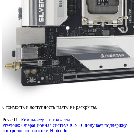
Стоимость и доступность платы не раскрыты.
Posted in
Компьютеры и гаджеты
Навигация
Previous:
Операционная система iOS 16 получает поддержку
контроллеров консоли Nintendo