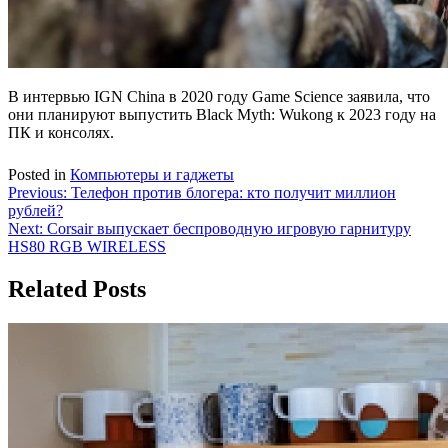
В интервью IGN China в 2020 году Game Science заявила, что
они планируют выпустить Black Myth: Wukong к 2023 году на
ПК и консолях.
Posted in
Компьютеры и гаджеты
Навигация
Previous:
Телефон против блогера: кто получит миллион
рублей?
по
Next:
Corsair выпускает беспроводную игровую гарнитуру
записям
HS80 RGB WIRELESS
Related Posts