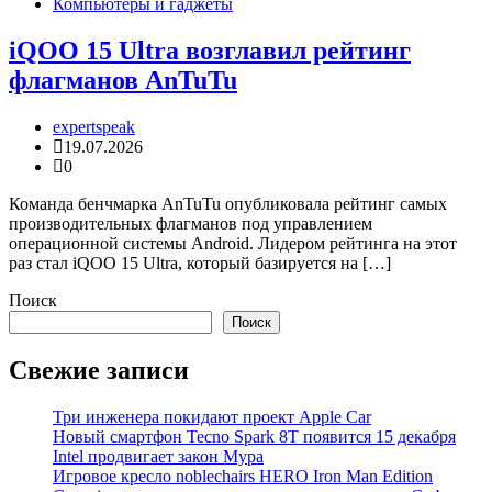
Компьютеры и гаджеты
iQOO 15 Ultra возглавил рейтинг
флагманов AnTuTu
expertspeak
19.07.2026
0
Команда бенчмарка AnTuTu опубликовала рейтинг самых
производительных флагманов под управлением
операционной системы Android. Лидером рейтинга на этот
раз стал iQOO 15 Ultra, который базируется на […]
Поиск
Поиск
Свежие записи
Три инженера покидают проект Apple Car
Новый смартфон Tecno Spark 8T появится 15 декабря
Intel продвигает закон Мура
Игровое кресло noblechairs HERO Iron Man Edition