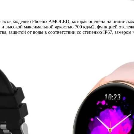
часов моделью Phoenix AMOLED, которая оценена на индийском 
 высокой максимальной яркостью 700 кд/м2, функцией отслежи
тва, защитой от воды в соответствии со степенью IP67, замером