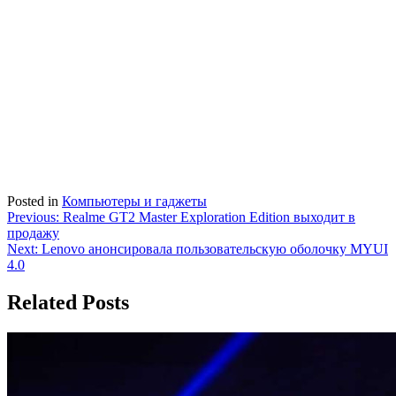
Posted in
Компьютеры и гаджеты
Навигация
Previous:
Realme GT2 Master Exploration Edition выходит в
продажу
по
Next:
Lenovo анонсировала пользовательскую оболочку MYUI
записям
4.0
Related Posts