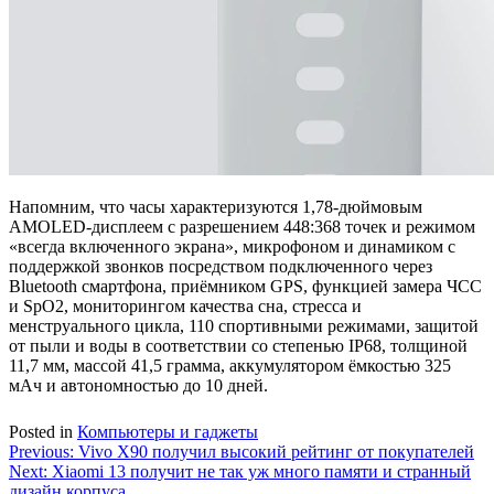
Напомним, что часы характеризуются 1,78-дюймовым
AMOLED-дисплеем с разрешением 448:368 точек и режимом
«всегда включенного экрана», микрофоном и динамиком с
поддержкой звонков посредством подключенного через
Bluetooth смартфона, приёмником GPS, функцией замера ЧСС
и SpO2, мониторингом качества сна, стресса и
менструального цикла, 110 спортивными режимами, защитой
от пыли и воды в соответствии со степенью IP68, толщиной
11,7 мм, массой 41,5 грамма, аккумулятором ёмкостью 325
мАч и автономностью до 10 дней.
Posted in
Компьютеры и гаджеты
Навигация
Previous:
Vivo X90 получил высокий рейтинг от покупателей
Next:
Xiaomi 13 получит не так уж много памяти и странный
по
дизайн корпуса