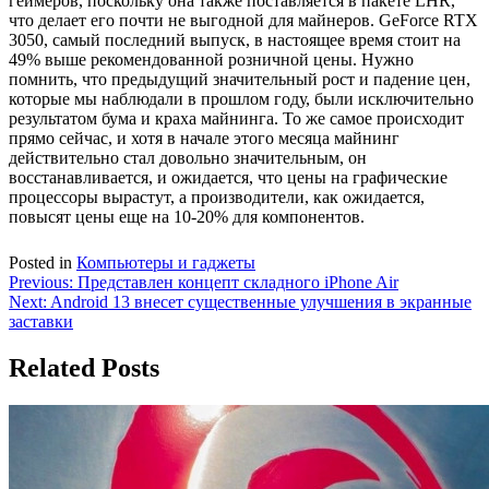
геймеров, поскольку она также поставляется в пакете LHR,
что делает его почти не выгодной для майнеров. GeForce RTX
3050, самый последний выпуск, в настоящее время стоит на
49% выше рекомендованной розничной цены. Нужно
помнить, что предыдущий значительный рост и падение цен,
которые мы наблюдали в прошлом году, были исключительно
результатом бума и краха майнинга. То же самое происходит
прямо сейчас, и хотя в начале этого месяца майнинг
действительно стал довольно значительным, он
восстанавливается, и ожидается, что цены на графические
процессоры вырастут, а производители, как ожидается,
повысят цены еще на 10-20% для компонентов.
Posted in
Компьютеры и гаджеты
Навигация
Previous:
Представлен концепт складного iPhone Air
Next:
Android 13 внесет существенные улучшения в экранные
по
заставки
записям
Related Posts