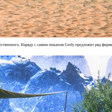
тественного. Наряду с самим пикапом Geely предложит ряд фирм