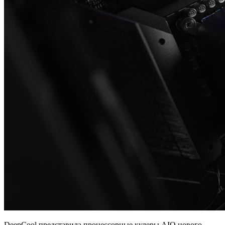
DeepCool представила процессорные кулеры AIO нового