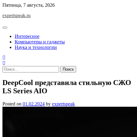
Skip
Пятница, 7 августа, 2026
to
expertspeak.ru
content
Интересное
Компьютеры и гаджеты
Наука и технологии
Найти:
DeepCool представила стильную СЖО
LS Series AIO
Posted on
01.02.2024
by
expertspeak