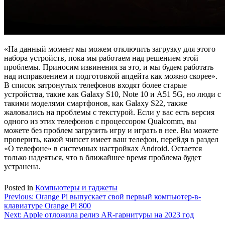
«На данный момент мы можем отключить загрузку для этого
набора устройств, пока мы работаем над решением этой
проблемы. Приносим извинения за это, и мы будем работать
над исправлением и подготовкой апдейта как можно скорее».
В список затронутых телефонов входят более старые
устройства, такие как Galaxy S10, Note 10 и A51 5G, но люди с
такими моделями смартфонов, как Galaxy S22, также
жаловались на проблемы с текстурой. Если у вас есть версия
одного из этих телефонов с процессором Qualcomm, вы
можете без проблем загрузить игру и играть в нее. Вы можете
проверить, какой чипсет имеет ваш телефон, перейдя в раздел
«О телефоне» в системных настройках Android. Остается
только надеяться, что в ближайшее время проблема будет
устранена.
Posted in
Компьютеры и гаджеты
Навигация
Previous:
Orange Pi выпускает свой первый компьютер-в-
клавиатуре Orange Pi 800
по
Next:
Apple отложила релиз AR-гарнитуры на 2023 год