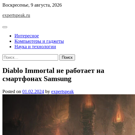
Skip
Воскресенье, 9 августа, 2026
to
expertspeak.ru
content
Интересное
Компьютеры и гаджеты
Наука и технологии
Найти:
Diablo Immortal не работает на
смартфонах Samsung
Posted on
01.02.2024
by
expertspeak