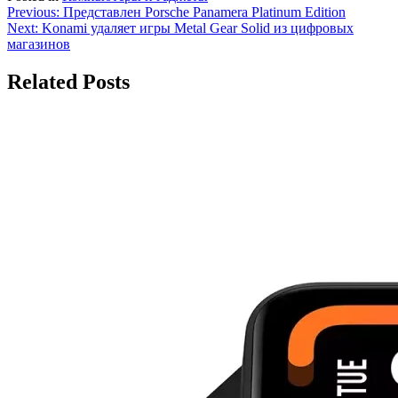
Навигация
Previous:
Представлен Porsche Panamera Platinum Edition
Next:
Konami удаляет игры Metal Gear Solid из цифровых
по
магазинов
записям
Related Posts