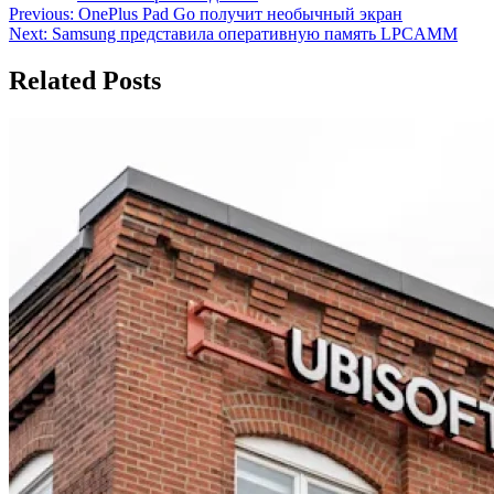
Навигация
Previous:
OnePlus Pad Go получит необычный экран
Next:
Samsung представила оперативную память LPCAMM
по
записям
Related Posts