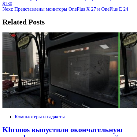
$130
по
Next:
Представлены мониторы OnePlus X 27 и OnePlus E 24
записям
Related Posts
Компьютеры и гаджеты
Khronos выпустили окончательную