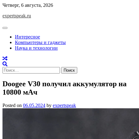
Skip
Четверг, 6 августа, 2026
to
expertspeak.ru
content
Интересное
Компьютеры и гаджеты
Наука и технологии
Найти:
Doogee V30 получил аккумулятор на
10800 мАч
Posted on
06.05.2024
by
expertspeak