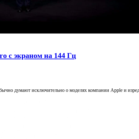
ro с экраном на 144 Гц
бычно думают исключительно о моделях компании Apple и изредк