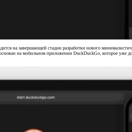
одится на завершающей стадии разработки нового минималистич
основан на мобильном приложении DuckDuckGo, которое уже дос