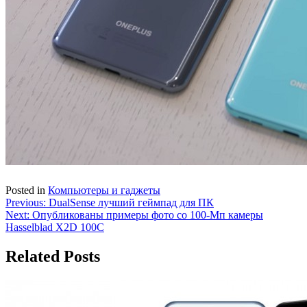
Posted in
Компьютеры и гаджеты
Навигация
Previous:
DualSense лучший геймпад для ПК
Next:
Опубликованы примеры фото со 100-Мп камеры
по
Hasselblad X2D 100C
записям
Related Posts