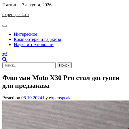
Skip
Пятница, 7 августа, 2026
to
expertspeak.ru
content
Интересное
Компьютеры и гаджеты
Наука и технологии
Найти:
Флагман Moto X30 Pro стал доступен
для предзаказа
Posted on
08.10.2024
by
expertspeak