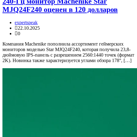
240-Гц монитор Machenike Star
MJQ24F240 оценен в 120 долларов
expertspeak
22.10.2025
0
Компания Machenike пополнила ассортимент геймерских
мониторов моделью Star MJQ24F240, которая получила 23,8-
дюймовую IPS-панель с разрешением 2560:1440 точек (формат
2K). Новинка также характеризуется углами обзора 178°, […]