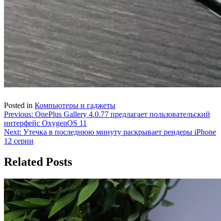
Posted in
Компьютеры и гаджеты
Навигация
Previous:
OnePlus Gallery 4.0.77 предлагает пользовательский
интерфейс OxygenOS 11
по
Next:
Утечка в последнюю минуту раскрывает рендеры iPhone
записям
12 серии
Related Posts