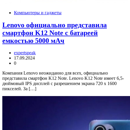
Компьютеры и гаджеты
Lenovo официально представила
смартфон K12 Note с батареей
емкостью 5000 мАч
expertspeak
17.09.2024
0
Компания Lenovo неожиданно для всех, официально
представила смартфон K12 Note. Lenovo K12 Note имеет 6,5-
дюймовый IPS дисплей с разрешением экрана 720 x 1600
пикселей. За […]