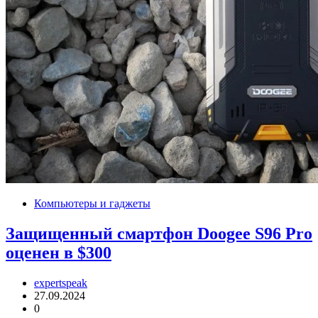
Компьютеры и гаджеты
Защищенный смартфон Doogee S96 Pro
оценен в $300
expertspeak
27.09.2024
0