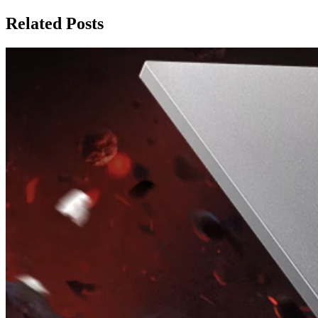
по
записям
Related Posts