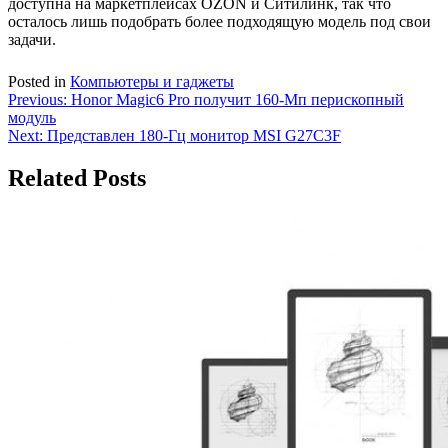
доступна на маркетплейсах OZON и Ситилинк, так что
осталось лишь подобрать более подходящую модель под свои
задачи.
Posted in
Компьютеры и гаджеты
Навигация
Previous:
Honor Magic6 Pro получит 160-Мп перископный
модуль
по
Next:
Представлен 180-Гц монитор MSI G27C3F
записям
Related Posts