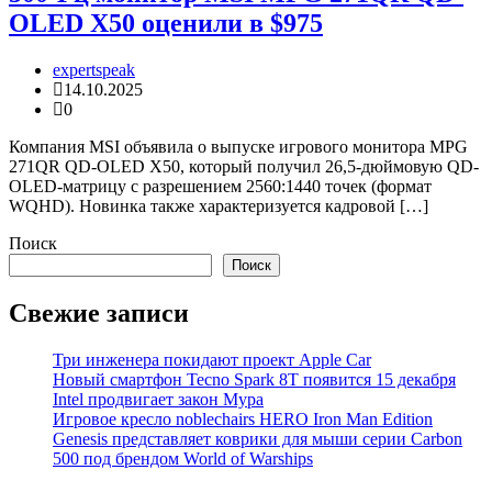
OLED X50 оценили в $975
expertspeak
14.10.2025
0
Компания MSI объявила о выпуске игрового монитора MPG
271QR QD-OLED X50, который получил 26,5-дюймовую QD-
OLED-матрицу с разрешением 2560:1440 точек (формат
WQHD). Новинка также характеризуется кадровой […]
Поиск
Поиск
Свежие записи
Три инженера покидают проект Apple Car
Новый смартфон Tecno Spark 8T появится 15 декабря
Intel продвигает закон Мура
Игровое кресло noblechairs HERO Iron Man Edition
Genesis представляет коврики для мыши серии Carbon
500 под брендом World of Warships