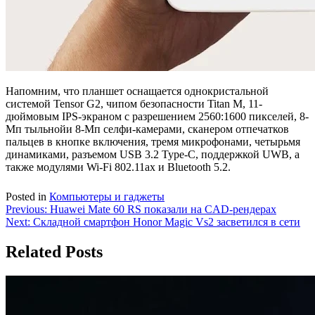
Напомним, что планшет оснащается однокристальной
системой Tensor G2, чипом безопасности Titan M, 11-
дюймовым IPS-экраном с разрешением 2560:1600 пикселей, 8-
Мп тыльнойи 8-Мп селфи-камерами, сканером отпечатков
пальцев в кнопке включения, тремя микрофонами, четырьмя
динамиками, разъемом USB 3.2 Type-C, поддержкой UWB, а
также модулями Wi-Fi 802.11ax и Bluetooth 5.2.
Posted in
Компьютеры и гаджеты
Навигация
Previous:
Huawei Mate 60 RS показали на CAD-рендерах
Next:
Складной смартфон Honor Magic Vs2 засветился в сети
по
записям
Related Posts