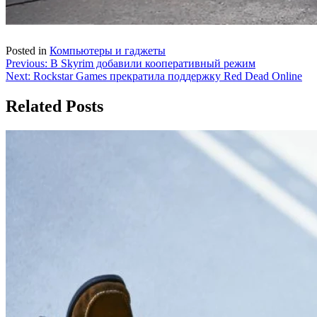
Posted in
Компьютеры и гаджеты
Навигация
Previous:
В Skyrim добавили кооперативный режим
Next:
Rockstar Games прекратила поддержку Red Dead Online
по
записям
Related Posts