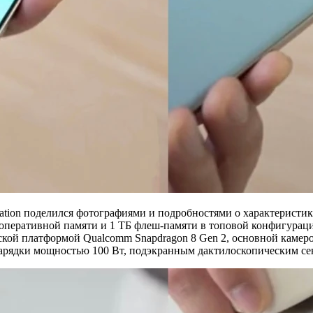
tation поделился фотографиями и подробностями о характеристи
 ГБ оперативной памяти и 1 ТБ флеш-памяти в топовой конфигур
ской платформой Qualcomm Snapdragon 8 Gen 2, основной камер
арядки мощностью 100 Вт, подэкранным дактилоскопическим се