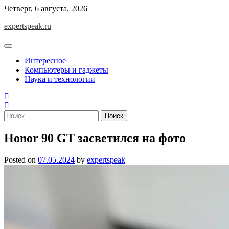
Skip
Четверг, 6 августа, 2026
to
expertspeak.ru
content
Интересное
Компьютеры и гаджеты
Наука и технологии
Найти:
Honor 90 GT засветился на фото
Posted on
07.05.2024
by
expertspeak