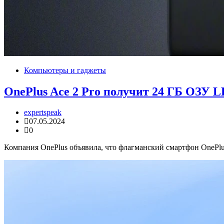
Компьютеры и гаджеты
OnePlus Ace 2 Pro получит 24 ГБ ОЗУ 
expertspeak
07.05.2024
0
Компания OnePlus объявила, что флагманский смартфон OnePlu