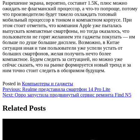
Разрешение экрана, вероятно, составит 1.5K, плюс можно
ожидать не флагманский процессор, а что-то попроще, потому
что производителю будет тяжело охлаждать топовый
мобильный процессор в тонком и компактном корпусе. При
этом стоит отметить, что компания Apple уже пыталась
выпускать компактные смартфоны, но тогда оказалось, что
пользователи не горят желанием эти гаджеты покупать — им
больше по душе большие дисплеи. Возможно, в Китае
ситуация иная и там пользователи уже успели устать от
больших смартфонов, желая получить нечто более
компактное. Будем следить за ситуацией, но можно уже
сейчас сказать, что на рынке формируется новый тренд и за
ним точно стоит следить в обозримом будущем.
Posted in
Компьютеры и гаджеты
Навигация
Previous:
Realme представила смартфон 14 Pro Lite
Next:
Oppo запустила продвинутый сервис ремонта Find N5
по
записям
Related Posts