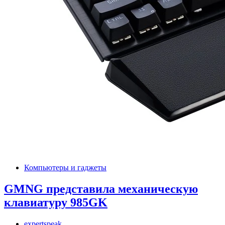
Компьютеры и гаджеты
GMNG представила механическую
клавиатуру 985GK
expertspeak