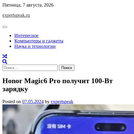
Skip
Пятница, 7 августа, 2026
to
expertspeak.ru
content
Интересное
Компьютеры и гаджеты
Наука и технологии
Найти:
Honor Magic6 Pro получит 100-Вт
зарядку
Posted on
07.05.2024
by
expertspeak