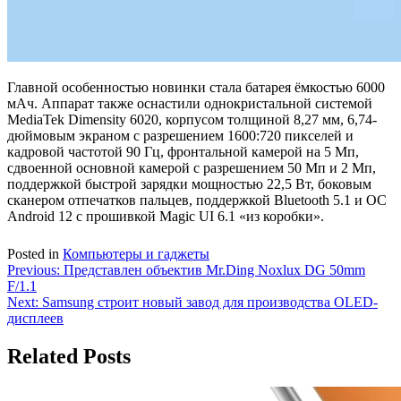
Главной особенностью новинки стала батарея ёмкостью 6000
мАч. Аппарат также оснастили однокристальной системой
MediaTek Dimensity 6020, корпусом толщиной 8,27 мм, 6,74-
дюймовым экраном с разрешением 1600:720 пикселей и
кадровой частотой 90 Гц, фронтальной камерой на 5 Мп,
сдвоенной основной камерой с разрешением 50 Мп и 2 Мп,
поддержкой быстрой зарядки мощностью 22,5 Вт, боковым
сканером отпечатков пальцев, поддержкой Bluetooth 5.1 и ОС
Android 12 с прошивкой Magic UI 6.1 «из коробки».
Posted in
Компьютеры и гаджеты
Навигация
Previous:
Представлен объектив Mr.Ding Noxlux DG 50mm
F/1.1
по
Next:
Samsung строит новый завод для производства OLED-
записям
дисплеев
Related Posts