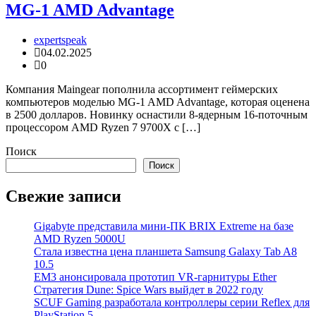
MG-1 AMD Advantage
expertspeak
04.02.2025
0
Компания Maingear пополнила ассортимент геймерских
компьютеров моделью MG-1 AMD Advantage, которая оценена
в 2500 долларов. Новинку оснастили 8-ядерным 16-поточным
процессором AMD Ryzen 7 9700X с […]
Поиск
Поиск
Свежие записи
Gigabyte представила мини-ПК BRIX Extreme на базе
AMD Ryzen 5000U
Стала известна цена планшета Samsung Galaxy Tab A8
10.5
EM3 анонсировала прототип VR-гарнитуры Ether
Стратегия Dune: Spice Wars выйдет в 2022 году
SCUF Gaming разработала контроллеры серии Reflex для
PlayStation 5