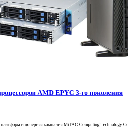
процессоров AMD EPYC 3-го поколения
латформ и дочерняя компания MiTAC Computing Technology Corp