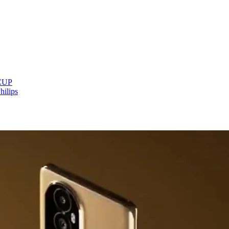
2CUP
ilips