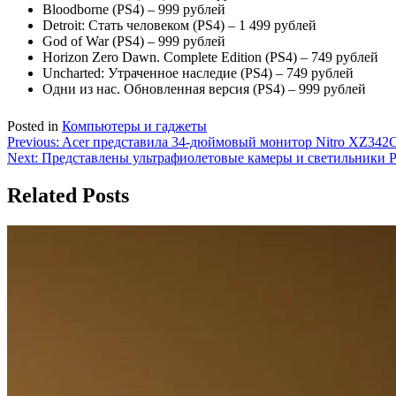
Bloodborne (PS4) – 999 рублей
Detroit: Стать человеком (PS4) – 1 499 рублей
God of War (PS4) – 999 рублей
Horizon Zero Dawn. Complete Edition (PS4) – 749 рублей
Uncharted: Утраченное наследие (PS4) – 749 рублей
Одни из нас. Обновленная версия (PS4) – 999 рублей
Posted in
Компьютеры и гаджеты
Навигация
Previous:
Acer представила 34-дюймовый монитор Nitro XZ34
Next:
Представлены ультрафиолетовые камеры и светильники Ph
по
записям
Related Posts