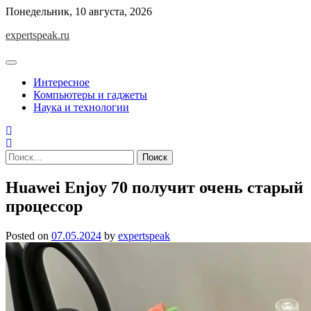
Skip
Понедельник, 10 августа, 2026
to
expertspeak.ru
content
Интересное
Компьютеры и гаджеты
Наука и технологии
Найти:
Huawei Enjoy 70 получит очень старый
процессор
Posted on
07.05.2024
by
expertspeak