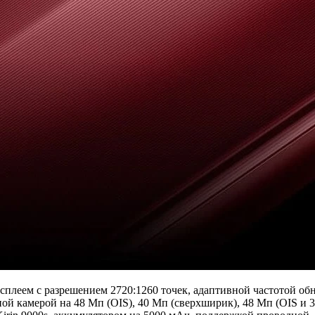
леем с разрешением 2720:1260 точек, адаптивной частотой обн
й камерой на 48 Мп (OIS), 40 Мп (сверхширик), 48 Мп (OIS и 3