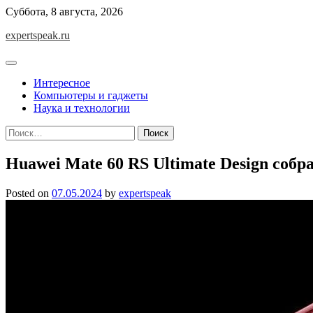
Skip
Суббота, 8 августа, 2026
to
expertspeak.ru
content
Интересное
Компьютеры и гаджеты
Наука и технологии
Найти:
Huawei Mate 60 RS Ultimate Design собра
Posted on
07.05.2024
by
expertspeak