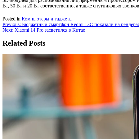
3D-модулем для распознавания лиц, фирменным процессором Ki
Вт, 50 Вт и 20 Вт соответственно, а также спутниковых звонко
Posted in
Компьютеры и гаджеты
Навигация
Previous:
Бюджетный смартфон Redmi 13C показали на рендера
Next:
Xiaomi 14 Pro засветился в Китае
по
записям
Related Posts