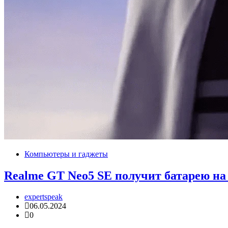
Компьютеры и гаджеты
Realme GT Neo5 SE получит батарею на
expertspeak
06.05.2024
0