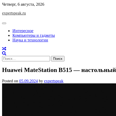
Skip
Четверг, 6 августа, 2026
to
expertspeak.ru
content
Интересное
Компьютеры и гаджеты
Наука и технологии
Найти:
Huawei MateStation B515 — настольный
Posted on
05.09.2024
by
expertspeak