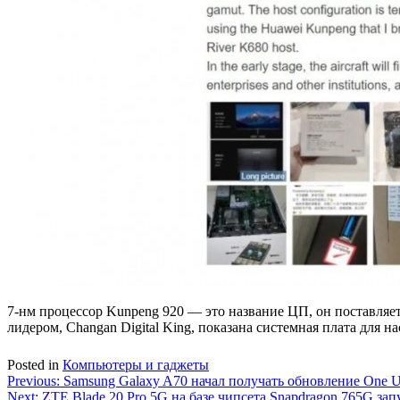
7-нм процессор Kunpeng 920 — это название ЦП, он поставляет
лидером, Changan Digital King, показана системная плата для н
Posted in
Компьютеры и гаджеты
Навигация
Previous:
Samsung Galaxy A70 начал получать обновление One U
Next:
ZTE Blade 20 Pro 5G на базе чипсета Snapdragon 765G за