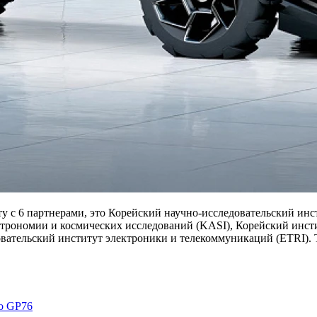
у с 6 партнерами, это Корейский научно-исследовательский ин
строномии и космических исследований (KASI), Корейский инс
овательский институт электроники и телекоммуникаций (ETRI). 
o GP76