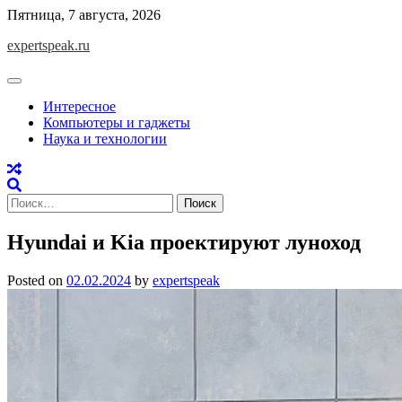
Skip
Пятница, 7 августа, 2026
to
expertspeak.ru
content
Интересное
Компьютеры и гаджеты
Наука и технологии
Найти:
Hyundai и Kia проектируют луноход
Posted on
02.02.2024
by
expertspeak