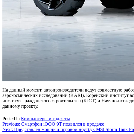
На данный момент, автопроизводители ведут совместную работ
аэрокосмических исследований (KARI), Корейский институт а
институт гражданского строительства (KICT) и Научно-исслед
данному проекту.
Posted in
Компьютеры и гаджеты
Навигация
Previous:
Смартфон iQOO 9T появился в продаже
Next:
Представлен мощный игровой ноутбук MSI Storm Tank Pr
по